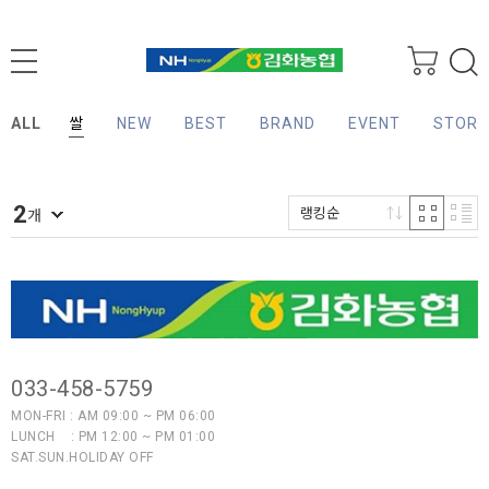
ALL
쌀
NEW
BEST
BRAND
EVENT
STORY
2
랭킹순
개
033-458-5759
MON-FRI : AM 09:00 ~ PM 06:00
LUNCH : PM 12:00 ~ PM 01:00
SAT.SUN.HOLIDAY OFF