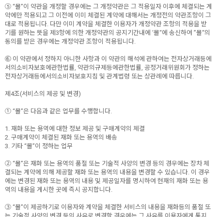
⑤ “몰”이 약관을 개정할 경우에는 그 개정약관은 그 적용일자 이후에 체결되는 계
약에만 적용되고 그 이전에 이미 체결된 계약에 대해서는 개정전의 약관조항이 그
대로 적용됩니다. 다만 이미 계약을 체결한 이용자가 개정약관 조항의 적용을 받
기를 원하는 뜻을 제3항에 의한 개정약관의 공지기간내에 ‘몰“에 송신하여 ”몰“의
동의를 받은 경우에는 개정약관 조항이 적용됩니다.
⑥ 이 약관에서 정하지 아니한 사항과 이 약관의 해석에 관하여는 전자상거래등에
서의소비자보호에관한법률, 약관의규제등에관한법률, 공정거래위원회가 정하는
전자상거래등에서의소비자보호지침 및 관계법령 또는 상관례에 따릅니다.
제4조(서비스의 제공 및 변경)
① “몰”은 다음과 같은 업무를 수행합니다.
1. 재화 또는 용역에 대한 정보 제공 및 구매계약의 체결
2. 구매계약이 체결된 재화 또는 용역의 배송
3. 기타 “몰”이 정하는 업무
② “몰”은 재화 또는 용역의 품절 또는 기술적 사양의 변경 등의 경우에는 장차 체
결되는 계약에 의해 제공할 재화 또는 용역의 내용을 변경할 수 있습니다. 이 경우
에는 변경된 재화 또는 용역의 내용 및 제공일자를 명시하여 현재의 재화 또는 용
역의 내용을 게시한 곳에 즉시 공지합니다.
③ “몰”이 제공하기로 이용자와 계약을 체결한 서비스의 내용을 재화등의 품절 또
는 기술적 사양의 변경 등의 사유로 변경할 경우에는 그 사유를 이용자에게 통지