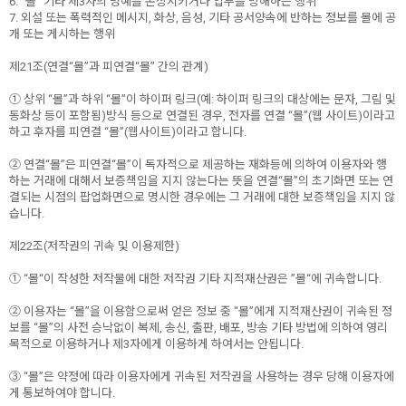
6. “몰” 기타 제3자의 명예를 손상시키거나 업무를 방해하는 행위
7. 외설 또는 폭력적인 메시지, 화상, 음성, 기타 공서양속에 반하는 정보를 몰에 공
개 또는 게시하는 행위
제21조(연결“몰”과 피연결“몰” 간의 관계)
① 상위 “몰”과 하위 “몰”이 하이퍼 링크(예: 하이퍼 링크의 대상에는 문자, 그림 및
동화상 등이 포함됨)방식 등으로 연결된 경우, 전자를 연결 “몰”(웹 사이트)이라고
하고 후자를 피연결 “몰”(웹사이트)이라고 합니다.
② 연결“몰”은 피연결“몰”이 독자적으로 제공하는 재화등에 의하여 이용자와 행
하는 거래에 대해서 보증책임을 지지 않는다는 뜻을 연결“몰”의 초기화면 또는 연
결되는 시점의 팝업화면으로 명시한 경우에는 그 거래에 대한 보증책임을 지지 않
습니다.
제22조(저작권의 귀속 및 이용제한)
① “몰“이 작성한 저작물에 대한 저작권 기타 지적재산권은 ”몰“에 귀속합니다.
② 이용자는 “몰”을 이용함으로써 얻은 정보 중 “몰”에게 지적재산권이 귀속된 정
보를 “몰”의 사전 승낙없이 복제, 송신, 출판, 배포, 방송 기타 방법에 의하여 영리
목적으로 이용하거나 제3자에게 이용하게 하여서는 안됩니다.
③ “몰”은 약정에 따라 이용자에게 귀속된 저작권을 사용하는 경우 당해 이용자에
게 통보하여야 합니다.