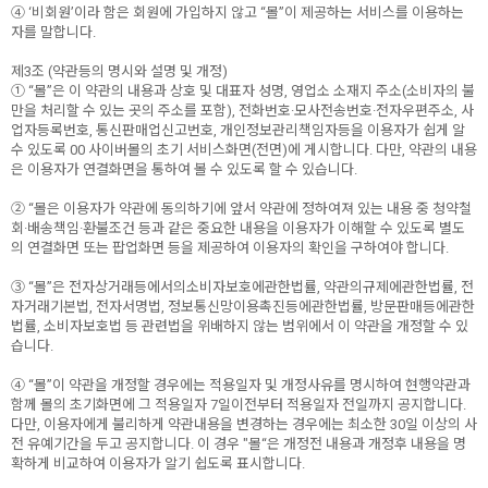
④ ‘비회원’이라 함은 회원에 가입하지 않고 “몰”이 제공하는 서비스를 이용하는
자를 말합니다.
제3조 (약관등의 명시와 설명 및 개정)
① “몰”은 이 약관의 내용과 상호 및 대표자 성명, 영업소 소재지 주소(소비자의 불
만을 처리할 수 있는 곳의 주소를 포함), 전화번호·모사전송번호·전자우편주소, 사
업자등록번호, 통신판매업신고번호, 개인정보관리책임자등을 이용자가 쉽게 알
수 있도록 00 사이버몰의 초기 서비스화면(전면)에 게시합니다. 다만, 약관의 내용
은 이용자가 연결화면을 통하여 볼 수 있도록 할 수 있습니다.
② “몰은 이용자가 약관에 동의하기에 앞서 약관에 정하여져 있는 내용 중 청약철
회·배송책임·환불조건 등과 같은 중요한 내용을 이용자가 이해할 수 있도록 별도
의 연결화면 또는 팝업화면 등을 제공하여 이용자의 확인을 구하여야 합니다.
③ “몰”은 전자상거래등에서의소비자보호에관한법률, 약관의규제에관한법률, 전
자거래기본법, 전자서명법, 정보통신망이용촉진등에관한법률, 방문판매등에관한
법률, 소비자보호법 등 관련법을 위배하지 않는 범위에서 이 약관을 개정할 수 있
습니다.
④ “몰”이 약관을 개정할 경우에는 적용일자 및 개정사유를 명시하여 현행약관과
함께 몰의 초기화면에 그 적용일자 7일이전부터 적용일자 전일까지 공지합니다.
다만, 이용자에게 불리하게 약관내용을 변경하는 경우에는 최소한 30일 이상의 사
전 유예기간을 두고 공지합니다. 이 경우 "몰“은 개정전 내용과 개정후 내용을 명
확하게 비교하여 이용자가 알기 쉽도록 표시합니다.