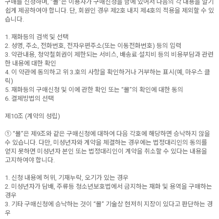
구매를 신청하며, “몰”은 이용자가 구매신청을 함에 있어서 다음의 각 내용을 알기
쉽게 제공하여야 합니다. 단, 회원인 경우 제2호 내지 제4호의 적용을 제외할 수 있
습니다.
1. 재화등의 검색 및 선택
2. 성명, 주소, 전화번호, 전자우편주소(또는 이동전화번호) 등의 입력
3. 약관내용, 청약철회권이 제한되는 서비스, 배송료·설치비 등의 비용부담과 관련
한 내용에 대한 확인
4. 이 약관에 동의하고 위 3.호의 사항을 확인하거나 거부하는 표시(예, 마우스 클
릭)
5. 재화등의 구매신청 및 이에 관한 확인 또는 “몰”의 확인에 대한 동의
6. 결제방법의 선택
제10조 (계약의 성립)
① “몰”은 제9조와 같은 구매신청에 대하여 다음 각호에 해당하면 승낙하지 않을
수 있습니다. 다만, 미성년자와 계약을 체결하는 경우에는 법정대리인의 동의를
얻지 못하면 미성년자 본인 또는 법정대리인이 계약을 취소할 수 있다는 내용을
고지하여야 합니다.
1. 신청 내용에 허위, 기재누락, 오기가 있는 경우
2. 미성년자가 담배, 주류등 청소년보호법에서 금지하는 재화 및 용역을 구매하는
경우
3. 기타 구매신청에 승낙하는 것이 “몰” 기술상 현저히 지장이 있다고 판단하는 경
우