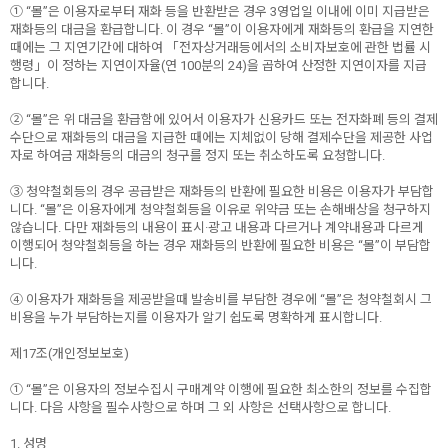
① “몰”은 이용자로부터 재화 등을 반환받은 경우 3영업일 이내에 이미 지급받은
재화등의 대금을 환급합니다. 이 경우 “몰”이 이용자에게 재화등의 환급을 지연한
때에는 그 지연기간에 대하여 「전자상거래등에서의 소비자보호에 관한 법률 시
행령」이 정하는 지연이자율(연 100분의 24)을 곱하여 산정한 지연이자를 지급
합니다.
② “몰”은 위 대금을 환급함에 있어서 이용자가 신용카드 또는 전자화폐 등의 결제
수단으로 재화등의 대금을 지급한 때에는 지체없이 당해 결제수단을 제공한 사업
자로 하여금 재화등의 대금의 청구를 정지 또는 취소하도록 요청합니다.
③ 청약철회등의 경우 공급받은 재화등의 반환에 필요한 비용은 이용자가 부담합
니다. “몰”은 이용자에게 청약철회등을 이유로 위약금 또는 손해배상을 청구하지
않습니다. 다만 재화등의 내용이 표시·광고 내용과 다르거나 계약내용과 다르게
이행되어 청약철회등을 하는 경우 재화등의 반환에 필요한 비용은 “몰”이 부담합
니다.
④ 이용자가 재화등을 제공받을때 발송비를 부담한 경우에 “몰”은 청약철회시 그
비용을 누가 부담하는지를 이용자가 알기 쉽도록 명확하게 표시합니다.
제17조(개인정보보호)
① “몰”은 이용자의 정보수집시 구매계약 이행에 필요한 최소한의 정보를 수집합
니다. 다음 사항을 필수사항으로 하며 그 외 사항은 선택사항으로 합니다.
1. 성명