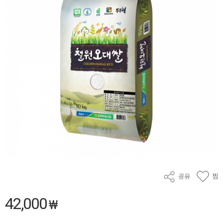
공유
찜
42,000
₩